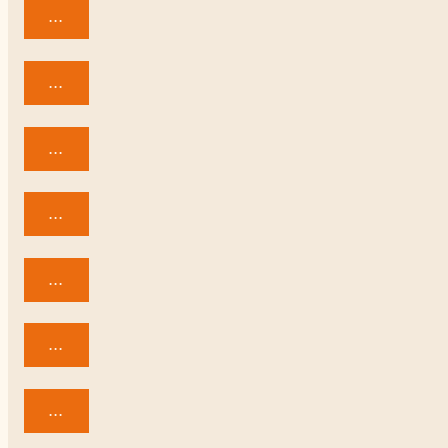
...
...
...
...
...
...
...