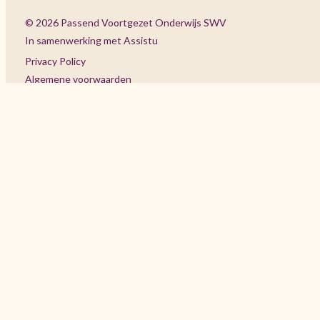
© 2026 Passend Voortgezet Onderwijs SWV
In samenwerking met Assistu
Privacy Policy
Algemene voorwaarden
Stichting Samenwerkingsverband Passend Onderwijs
VO 3106 Parkstad
Nieuw Eyckholt 282
6419 DJ Heerlen
M: info-vo@swvzlvo.nl